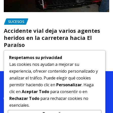
DEPARTAMENTALES
Municipalidad de Gracias inicia
rehabilitación vial en la ruta Tierra
Blanca – Quelacasque
Respetamos su privacidad
Las cookies nos ayudan a mejorar su
Donaldo
Abr 20, 2026
experiencia, ofrecer contenido personalizado y
analizar el tráfico. Puede elegir qué cookies
permitir haciendo clic en
Personalizar
. Haga
clic en
Aceptar Todo
para consentir o en
Rechazar Todo
para rechazar cookies no
esenciales.
Facebook
YouTube
TikTok
X
Instagram