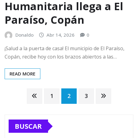
Humanitaria llega a El
Paraíso, Copán
Donaldo
Abr 14, 2026
0
¡Salud a la puerta de casa! El municipio de El Paraíso,
Copán, recibe hoy con los brazos abiertos a las…
READ MORE
Paginación
1
2
3
de
BUSCAR
entradas