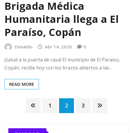
Brigada Médica
Humanitaria llega a El
Paraíso, Copán
Donaldo
Abr 14, 2026
0
¡Salud a la puerta de casa! El municipio de El Paraíso,
Copán, recibe hoy con los brazos abiertos a las…
READ MORE
Paginación
1
2
3
de