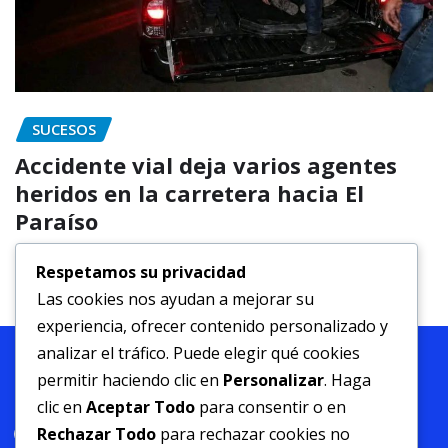
DEPARTAMENTALES
Municipalidad de Gracias inicia
rehabilitación vial en la ruta Tierra
Blanca – Quelacasque
Respetamos su privacidad
Las cookies nos ayudan a mejorar su
Donaldo
Abr 20, 2026
experiencia, ofrecer contenido personalizado y
analizar el tráfico. Puede elegir qué cookies
permitir haciendo clic en
Personalizar
. Haga
clic en
Aceptar Todo
para consentir o en
Rechazar Todo
para rechazar cookies no