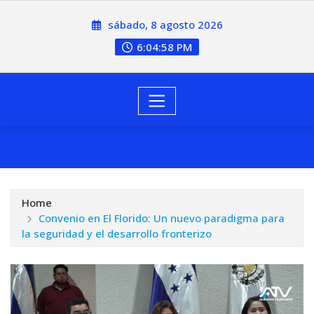
sábado, 8 agosto 2026
6:04:59 PM
Home
Convenio en El Florido: Un nuevo paradigma para
la seguridad y el desarrollo fronterizo